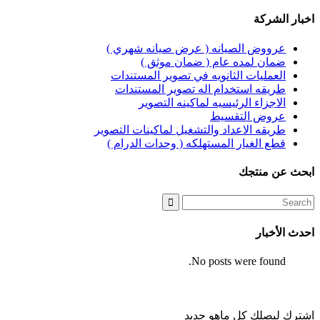
اخبار الشركة
عرووض الصيانه ( عرض صيانه شهري )
ضمان لمده عام ( ضمان موثق )
العمليات الثانويه في تصوير المستندات
طريقه استخدام اله تصوير المستندات
الاجزاء الرئيسيه لماكينه التصوير
عروض التقسيط
طريقه الاعداد والتشغيل لماكينات التصوير
قطع الغيار المستهلكه ( وحدات الدرام )
ابحث عن منتجك
Search
for:
احدث الأخبار
No posts were found.
القائمة البريدية
اشترك ليصلك كل ماهو جديد